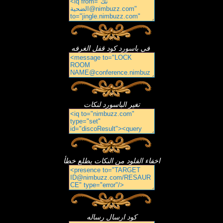
كود قفل الغرفه‎ ‎‏ في باسورد
تغير الباسورد لنكات
اخفاء الفلود من النكات يطلع خطأ
كود ارسال رساله