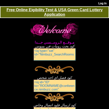
Free Online Eigibility Test & USA Green Card Lottery
Application
مـوقـــع الـرومــنسي جـــدا
كود بحث رومات في بمبوس
كود فصل اي احد شخص
كود ارسال فلود اتصال وخاص